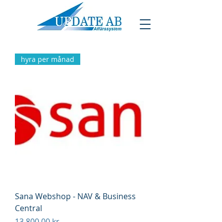
hyra per månad
Sana Webshop - NAV & Business
Central
Pris
13 800,00 kr