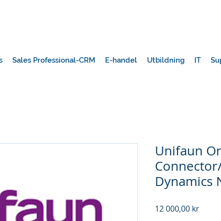
s
Sales Professional-CRM
E-handel
Utbildning
IT
Su
Unifaun On
Connector/
Dynamics 
Pris
12 000,00 kr