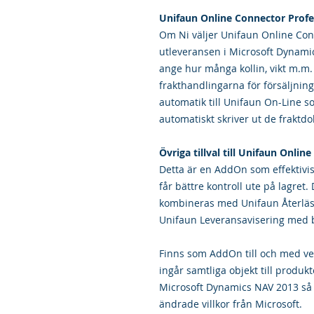
Unifaun Online Connector Profe
Om Ni väljer Unifaun Online Conn
utleveransen i Microsoft Dynamic
ange hur många kollin, vikt m.m.
frakthandlingarna för försäljni
automatik till Unifaun On-Line s
automatiskt skriver ut de frakt
Övriga tillval till Unifaun Onli
Detta är en AddOn som effektivis
får bättre kontroll ute på lagre
kombineras med Unifaun Återläs
Unifaun Leveransavisering med b
Finns som AddOn till och med ve
ingår samtliga objekt till produk
Microsoft Dynamics NAV 2013 så 
ändrade villkor från Microsoft.