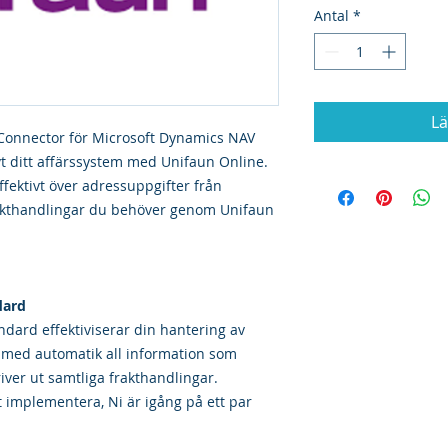
Antal
*
Lä
onnector för Microsoft Dynamics NAV
vt ditt affärssystem med Unifaun Online.
fektivt över adressuppgifter från
rakthandlingar du behöver genom Unifaun
dard
dard effektiviserar din hantering av
 med automatik all information som
ver ut samtliga frakthandlingar.
 implementera, Ni är igång på ett par