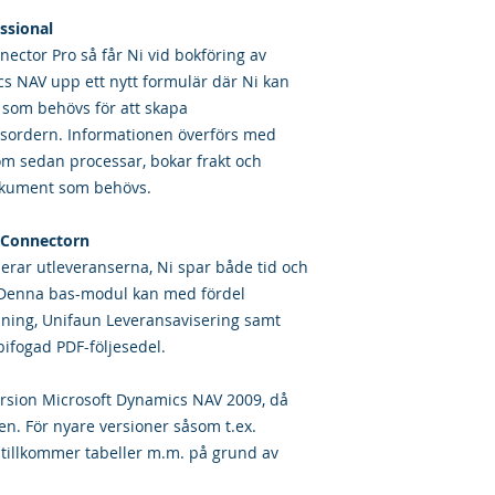
ssional
ector Pro så får Ni vid bokföring av
s NAV upp ett nytt formulär där Ni kan
 som behövs för att skapa
ngsordern. Informationen överförs med
om sedan processar, bokar frakt och
dokument som behövs.
ne Connectorn
erar utleveranserna, Ni spar både tid och
t. Denna bas-modul kan med fördel
ning, Unifaun Leveransavisering samt
ifogad PDF-följesedel.
rsion Microsoft Dynamics NAV 2009, då
ten. För nyare versioner såsom t.ex.
tillkommer tabeller m.m. på grund av