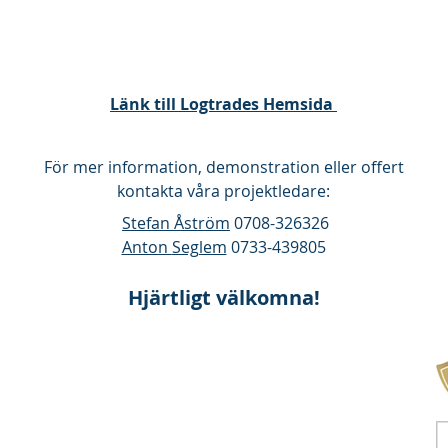
Länk till Logtrades Hemsida
För mer information, demonstration eller offert
kontakta våra projektledare:
Stefan Åström
0708-326326
Anton
Seglem
0733-439805
Hjärtligt välkomna!
m AB
Växel:
031 - 727 78 00
Support:
031 - 727 78 15