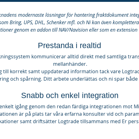
knadens modernaste lösningar för hantering fraktdokument inte
åsom Bring, UPS, DHL, Schenker mfl. och Ni kan även kompletter
ationer genom en addon till NAV/Navision eller som en extension t
Prestanda i realtid
ingssystem kommunicerar alltid direkt med samtliga transp
mellanhänder.
ng till korrekt samt uppdaterad information tack vare Logtr
ring och spårning. Ditt arbete underlättas och ni spar både
Snabb och enkel integration
kelt igång genom den redan färdiga integrationen mot Mic
rationen är på plats tar våra erfarna konsulter vid och para
kationer samt driftsätter Logtrade tillsammans med Er pers