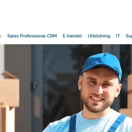
s
Sales Professional-CRM
E-handel
Utbildning
IT
Su