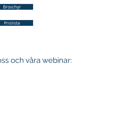
Broschyr
Prislista
oss och våra webinar: