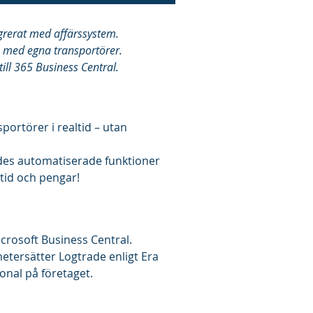
grerat med affärssystem.
a med egna transportörer.
ill 365 Business Central.
ortörer i realtid – utan
ades automatiserade funktioner
 tid och pengar!
rosoft Business Central.
metersätter Logtrade enligt Era
onal på företaget.