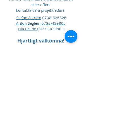
eller offert
kontakta våra projektledare:
Stefan Åström
0708-326326
Anton
Seglem
0733-439805
Ola Bellring
0733-439803
Hjärtligt välkomna!
Update Affärssystem AB
Datavägen 12A
S-436 32 ASKIM
SWEDEN