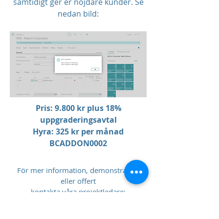
samtidigt ger er nöjdare kunder. Se
nedan bild:
Pris: 9.800 kr plus 18%
uppgraderingsavtal
Hyra: 325 kr per månad
BCADDON0002
För mer information, demonstration
eller offert
kontakta våra projektledare:
Stefan Åström
0708-326326
Anton
Seglem
0733-439805