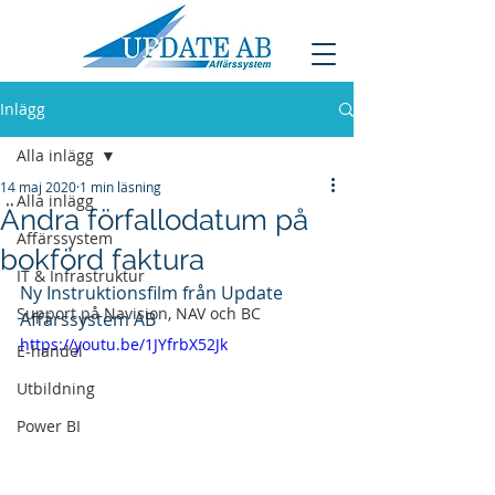
Inlägg
Alla inlägg
14 maj 2020
1 min läsning
Alla inlägg
Ändra förfallodatum på
Affärssystem
bokförd faktura
IT & Infrastruktur
Ny Instruktionsfilm från Update 
Support på Navision, NAV och BC
Affärssystem AB
https://youtu.be/1JYfrbX52Jk
E-handel
Utbildning
Power BI