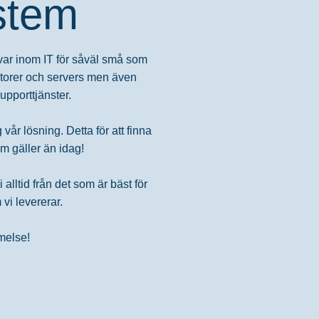
stem
var inom IT för såväl små som
torer och servers men även
pporttjänster.
vår lösning. Detta för att finna
m gäller än idag!
alltid från det som är bäst för
vi levererar.
melse!