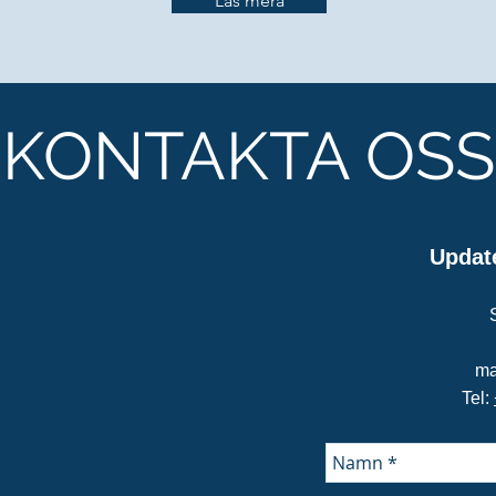
Läs mera
KONTAKTA OSS
Updat
ma
Tel: