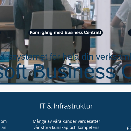
Kom igång med Business Central!
färssystemet för hela din verksam
oft Business C
IT & Infrastruktur
inom
Många av våra kunder värdesätter
r än
vår stora kunskap och kompetens
po