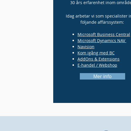
30 års erfarenhet inom område
Idag arbetar vi som specialister 
följande affärssystem:
Microsoft
Business Central
Microsoft Dynamics NAV
Navision
Kom igång med BC
AddOns & Extensions
E-handel / Webshop
Mer info