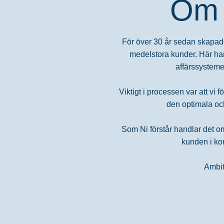
Om 
För över 30 år sedan skapade
medelstora kunder. Här ha
affärssysteme
Viktigt i processen var att vi 
den optimala och
Som Ni förstår handlar det om 
kunden i kom
Ambit