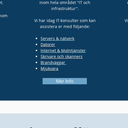
t.
inom hela området "IT och
infrastruktur".
inom
Vi har idag IT-konsulter som kan
V
assistera er med följande:
Servers & nätverk
D
atorer
Internet & Molntjänster
Skrivare och skanners
Brandväggar
Mjukvara
Mer Info