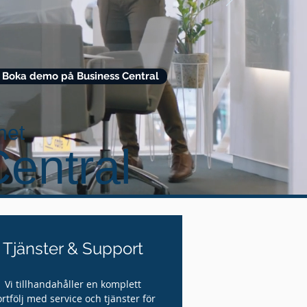
Boka demo på Business Central
het
entral
Tjänster & Support
Vi tillhandahåller en komplett
rtfölj med service och tjänster för