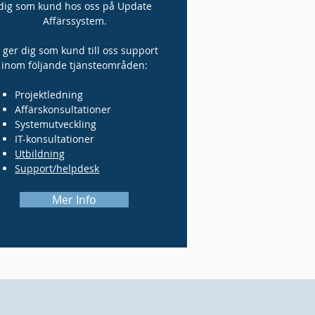
dig som kund hos oss på Update
Affärssystem.
i ger dig som kund till oss support
inom följande tjänsteområden:
Projektledning
Affärskonsultationer
Systemutveckling
IT-konsultationer
Utbildning
Support/helpdesk
Mer Info