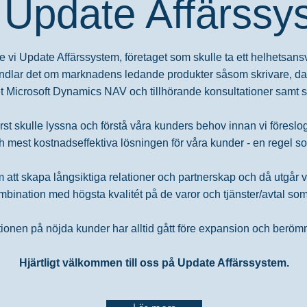
Update Affärssy
 vi Update Affärssystem, företaget som skulle ta ett helhetsans
ndlar det om marknadens ledande produkter såsom skrivare, da
t Microsoft Dynamics NAV och tillhörande konsultationer samt su
först skulle lyssna och förstå våra kunders behov innan vi föreslog 
 mest kostnadseffektiva lösningen för våra kunder - en regel so
att skapa långsiktiga relationer och partnerskap och då utgår vi 
bination med högsta kvalitét på de varor och tjänster/avtal som 
ionen på nöjda kunder har alltid gått före expansion och beröm
Hjärtligt välkommen till oss på Update Affärssystem.