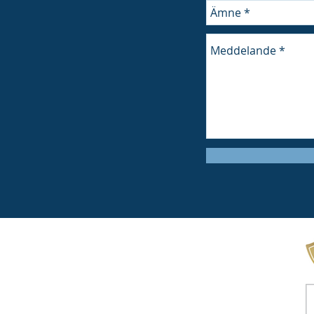
m AB
Växel:
031 - 727 78 00
Support:
031 - 727 78 15