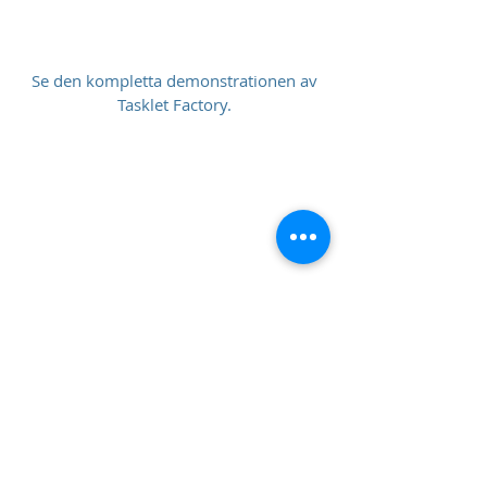
Se den kompletta demonstrationen av
Tasklet Factory.
Länk till
Tasklet Factorys hemsida
För mer information, demonstration
eller offert
kontakta våra projektledare:
Stefan Åström
0708-326326
Anton
Seglem
0733-439805