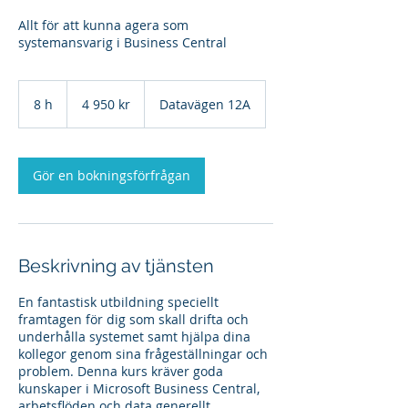
Allt för att kunna agera som
systemansvarig i Business Central
4 950
svenska
8 h
8
4 950 kr
Datavägen 12A
kronor
h
Gör en bokningsförfrågan
Beskrivning av tjänsten
En fantastisk utbildning speciellt
framtagen för dig som skall drifta och
underhålla systemet samt hjälpa dina
kollegor genom sina frågeställningar och
problem. Denna kurs kräver goda
kunskaper i Microsoft Business Central,
arbetsflöden och data generellt.