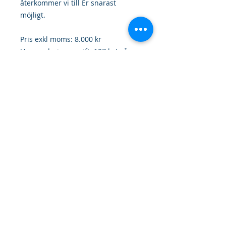
återkommer vi till Er snarast
möjligt.
Pris exkl moms: 8.000 kr
Uppgraderingsavgift: 107 kr/mån
Update Affärssystem AB
Datavägen 12A
S-436 32 ASKIM