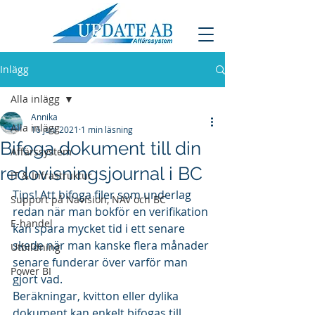
Inlägg
Alla inlägg
Annika
Alla inlägg
16 juni 2021
1 min läsning
Bifoga dokument till din
Affärssystem
redovisningsjournal i BC
IT & Infrastruktur
Tips! Att bifoga filer som underlag 
Support på Navision, NAV och BC
redan när man bokför en verifikation 
E-handel
kan spara mycket tid i ett senare 
skede när man kanske flera månader 
Utbildning
senare funderar över varför man 
Power BI
gjort vad.
Beräkningar, kvitton eller dylika 
dokument kan enkelt bifogas till 