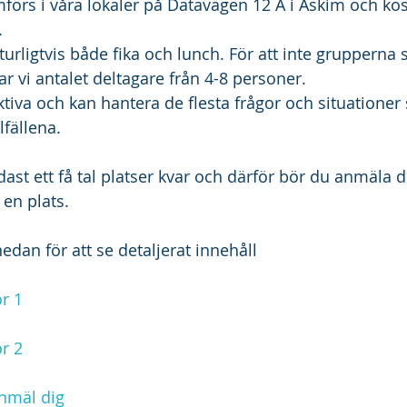
örs i våra lokaler på Datavägen 12 A i Askim och kost
.
turligtvis både fika och lunch. För att inte grupperna sk
r vi antalet deltagare från 4-8 personer.
fektiva och kan hantera de flesta frågor och situatione
lfällena.
dast ett få tal platser kvar och därför bör du anmäla
 en plats.
edan för att se detaljerat innehåll
r 1
r 2
nmäl dig 