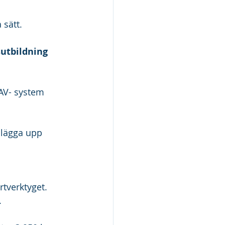
 sätt.
utbildning
NAV- system 
 lägga upp 
tverktyget. 
.