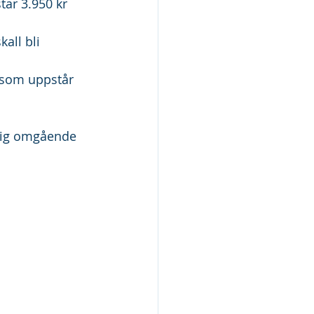
ar 3.950 kr 
all bli 
r som uppstår 
 dig omgående 