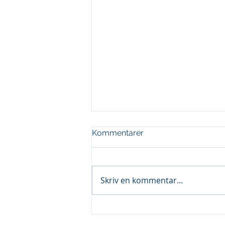
Kommentarer
Skriv en kommentar...
Nyheter i Microsoft
Business Central Version