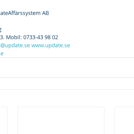
ateAffärssystem AB
g
3. Mobil: 0733-43 98 02 
g@update.se
www.update.se
se