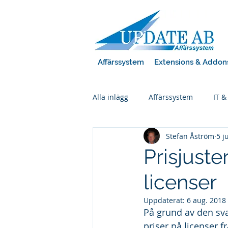
Affärssystem
Extensions & Addon
Alla inlägg
Affärssystem
IT &
Stefan Åström
5 j
Power BI
Prisjust
licenser
Uppdaterat:
6 aug. 2018
På grund av den sva
priser på licenser