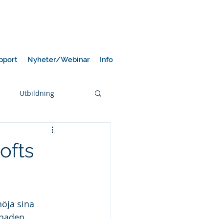
pport
Nyheter/Webinar
Info
Utbildning
ofts
öja sina 
knaden.