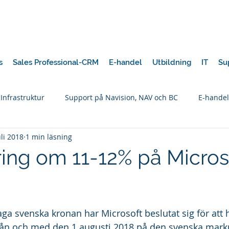
s
Sales Professional-CRM
E-handel
Utbildning
IT
Su
 Infrastruktur
Support på Navision, NAV och BC
E-handel
uli 2018
1 min läsning
ering om 11-12% på Micros
ga svenska kronan har Microsoft beslutat sig för att h
 från och med den 1 augusti 2018 på den svenska mar