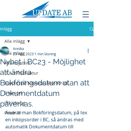
Inlägg
Alla inlägg
Annika
Alla inlägg
23 nov. 2023
1 min läsning
Nyhet i BC23 - Möjlighet
Affärssystem
att ändra
IT & Infrastruktur
Bokföringsdatum utan att
Support på Navision, NAV och BC
Dokumentdatum
E-handel
påverkas.
Utbildning
Ändrar man Bokföringsdatum, på tex 
Power BI
en inköpsorder i BC, så ändras med 
automatik Dokumentdatum till 