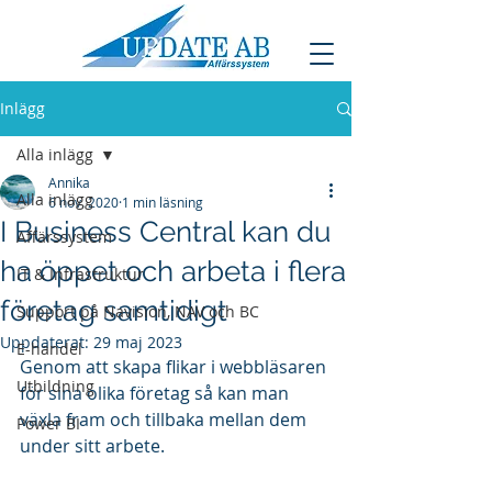
Inlägg
Alla inlägg
Annika
Alla inlägg
6 nov. 2020
1 min läsning
I Business Central kan du
Affärssystem
ha öppet och arbeta i flera
IT & Infrastruktur
företag samtidigt
Support på Navision, NAV och BC
Uppdaterat:
29 maj 2023
E-handel
Genom att skapa flikar i webbläsaren 
Utbildning
för sina olika företag så kan man 
växla fram och tillbaka mellan dem 
Power BI
under sitt arbete.